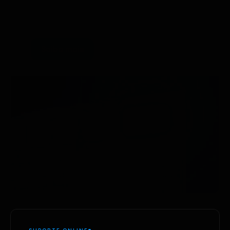
frente do mercado.
Aprenda a criar e vender sites profissionais e comece sua
carreira como UI/UX designer.
Saiba mais