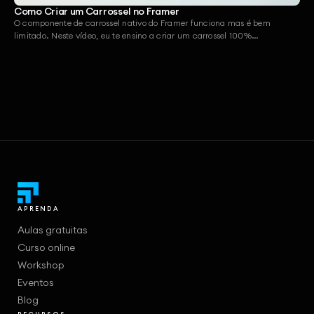
Como Criar um Carrossel no Framer
O componente de carrossel nativo do Framer funciona mas é bem
limitado. Neste vídeo, eu te ensino a criar um carrossel 100%
personalizado, com controle total sobre layout, interação e
responsividade.
APRENDA
Aulas gratuitas
Curso online
Workshop
Eventos
Blog